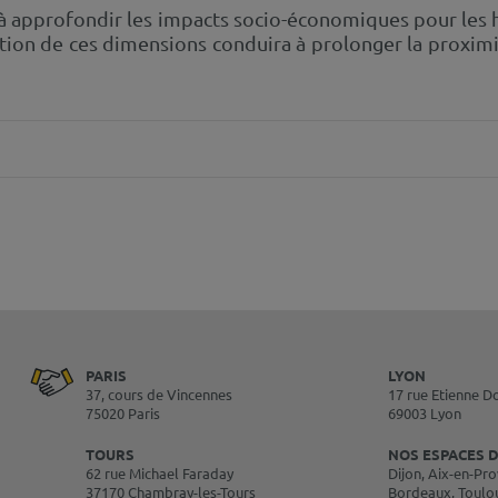
 à approfondir les impacts socio-économiques pour les h
vation de ces dimensions conduira à prolonger la proximit
PARIS
LYON
37, cours de Vincennes
17 rue Etienne D
75020 Paris
69003 Lyon
TOURS
NOS ESPACES D
62 rue Michael Faraday
Dijon, Aix-en-Pro
37170 Chambray-les-Tours
Bordeaux, Toulo