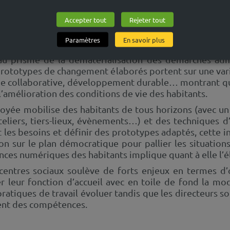
Accepter tout
Rejeter tout
Paramètres
En savoir plus
 au prisme de la dématérialisation des démarches adm
 prototypes de changement élaborés portent sur une var
mie collaborative, développement durable… montrant qu
l’amélioration des conditions de vie des habitants.
éployée mobilise des habitants de tous horizons (avec 
ateliers, tiers-lieux, évènements…) et des techniques 
t les besoins et définir des prototypes adaptés, cette 
on sur le plan démocratique pour pallier les situation
ences numériques des habitants implique quant à elle l’é
entres sociaux soulève de forts enjeux en termes d’
 leur fonction d’accueil avec en toile de fond la mode
 pratiques de travail évoluer tandis que les directeurs 
ent des compétences.