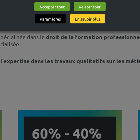
'analyse du travail et les organisations innovantes
: 
Accepter tout
Rejeter tout
pprenant - liens entre organisation du travail / GEPP / 
Paramètres
En savoir plus
droit de la formation professionne
 spécialisée dans le
ialisée.
l'expertise dans les travaux qualitatifs sur les mét
s
60% - 40%