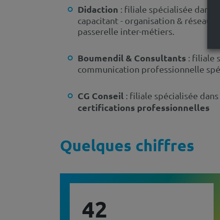
Didaction
l
: filiale spécialisée dans
capacitant - organisation & réseau a
passerelle inter-métiers.
Boumendil & Consultants
: filiale
communication professionnelle spéc
CG Conseil
: filiale spécialisée dan
certifications professionnelles
Quelques chiffres
42