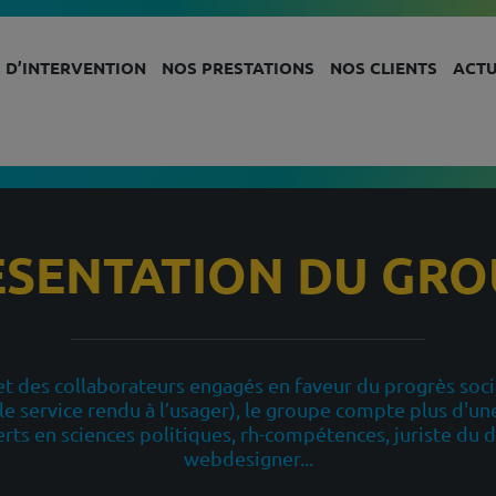
 D’INTERVENTION
NOS PRESTATIONS
NOS CLIENTS
ACTU
ÉSENTATION DU GRO
 et des collaborateurs engagés en faveur du progrès soc
r le service rendu à l’usager), le groupe compte plus d
xperts en sciences politiques, rh-compétences, juriste du
webdesigner...