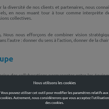
r la diversité de nos clients et partenaires, nous conn
iels, en nous muant tour à tour comme interprète des
sions collectives.
n
. Nous nous efforçons de combiner vision stratégiqu
 l’autre : donner du sens à l’action, donner de la chair 
oupe
rise des collaborations permanentes entre les équipes,
.
Nous utilisons les cookies
Vous pouvez utiliser cet outil pour modifier les paramètres relatifs aux
s activités de conseil, d'évaluation et la gestion de 
cookies. Autrement, nous considérerons que vous acceptez l'utilisation
mentaux.
des cookies.