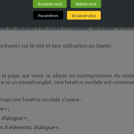
Accepter tout
Rejeter tout
Paramètres
En savoir plus
 manière prédictible et selon les notices d’utilisati
ivent les atteindre en mode formulaire, ou activer le mo
sents sur le site et leur utilisation au clavier.
la page qui vient se placer en surimpression du reste
tre ni un nouvel onglet. Une fenêtre modale est contenu
lorsqu’une fenêtre modale s’ouvre :
ue
» ;
 dialogue
» ;
c X éléments, dialogue
».