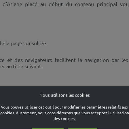
il d’Ariane placé au début du contenu principal v
de la page consultée.
e et des navigateurs facilitent la navigation par les
r au titre suivant.
Nous utilisons les cookies
but du document, permettent une navigation facilitée ver
Vous pouvez utiliser cet outil pour modifier les paramètres relatifs aux
cookies. Autrement, nous considérerons que vous acceptez l'utilisation
sants interactifs
des cookies.
sur la technologie JavaScript. Leur structure et leur