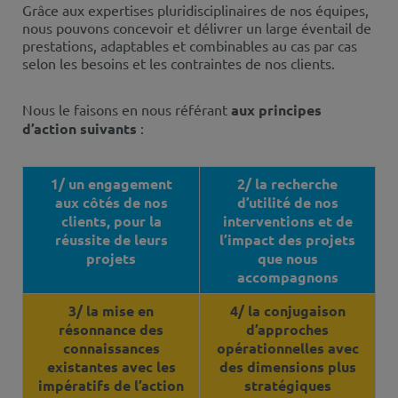
Grâce aux expertises pluridisciplinaires de nos équipes,
nous pouvons concevoir et délivrer un large éventail de
prestations, adaptables et combinables au cas par cas
selon les besoins et les contraintes de nos clients.
Nous le faisons en nous référant
aux principes
d’action suivants
:
1/ un engagement
2/ la recherche
aux côtés de nos
d’utilité de nos
clients, pour la
interventions et de
réussite de leurs
l’impact des projets
projets
que nous
accompagnons
3/ la mise en
4/ la conjugaison
résonnance des
d’approches
connaissances
opérationnelles avec
existantes avec les
des dimensions plus
impératifs de l’action
stratégiques