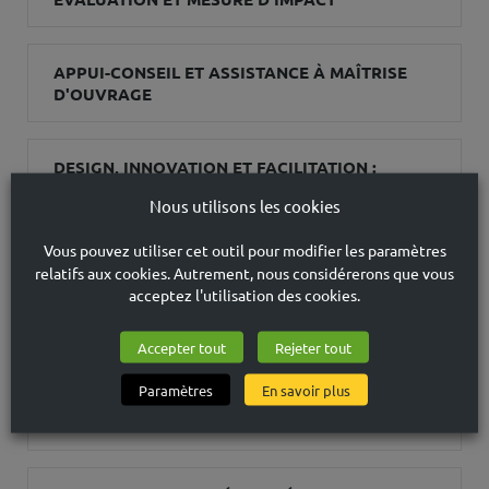
APPUI-CONSEIL ET ASSISTANCE À MAÎTRISE
D'OUVRAGE
DESIGN, INNOVATION ET FACILITATION :
STIMULER L'INTELLIGENCE COLLECTIVE, C'EST
Nous utilisons les cookies
ORGANISER LA RENCONTRE DES SAVOIRS ET
DES EXPÉRIENCES
Vous pouvez utiliser cet outil pour modifier les paramètres
relatifs aux cookies. Autrement, nous considérerons que vous
acceptez l'utilisation des cookies.
ANALYSE JURIDIQUE EN DROIT SOCIAL, DE LA
FORMATION PROFESSIONNELLE ET DE
Accepter tout
Rejeter tout
L'APPRENTISSAGE
Paramètres
En savoir plus
PROJETS ET DISPOSITIFS EXPÉRIMENTAUX