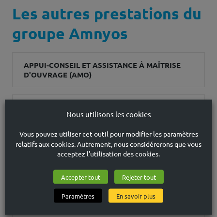
Les autres prestations du
groupe Amnyos
APPUI-CONSEIL ET ASSISTANCE À MAÎTRISE
D'OUVRAGE (AMO)
ANALYSE JURIDIQUE DU DROIT DE LA
Nous utilisons les cookies
FORMATION PROFESSIONNELLE ET DE
L'APPRENTISSAGE
Vous pouvez utiliser cet outil pour modifier les paramètres
relatifs aux cookies. Autrement, nous considérerons que vous
acceptez l'utilisation des cookies.
ACTIONS DE FORMATION
Accepter tout
Rejeter tout
ÉTUDES, DIAGNOSTICS ET ENQUÊTES
Paramètres
En savoir plus