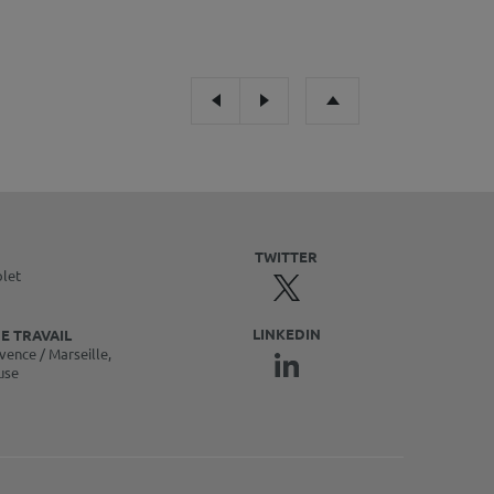
TWITTER
olet
LINKEDIN
E TRAVAIL
vence / Marseille,
use