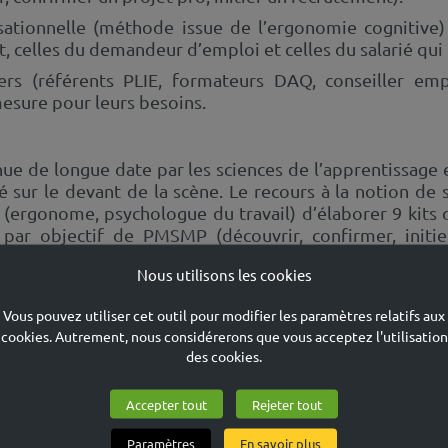
ationnelle (méthode issue de l’ergonomie cognitive) 
celles du demandeur d’emploi et celles du salarié qui l
rs (référents PLIE, formateurs DAQ, conseiller emp
-mesure pour leurs besoins.
nnue de longue date par les sciences de l’apprentissage
sé sur le devant de la scène. Le recours à la notion d
s (ergonome, psychologue du travail) d’élaborer 9 ki
kit par objectif de PMSMP (découvrir, confirmer, initi
k-list des actions à mener, propose un guide pour appr
Nous utilisons les cookies
Vous pouvez utiliser cet outil pour modifier les paramètres relatifs aux
 le jour en ce moment, dont une – centrée sur les jeunes
cookies. Autrement, nous considérerons que vous acceptez l'utilisation
des cookies.
Accepter tout
Rejeter tout
Paramètres
En savoir plus