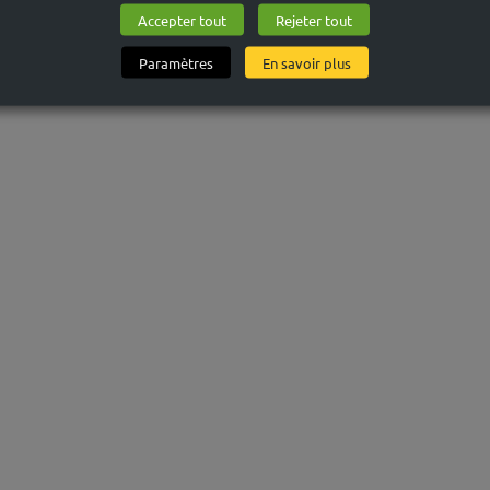
Accepter tout
Rejeter tout
ES EMPLOIS DIRECTEMENT MOBILISÉS PAR LES JEUX OLYMPI
Paramètres
En savoir plus