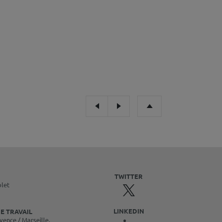
TWITTER
olet
LINKEDIN
E TRAVAIL
vence / Marseille,