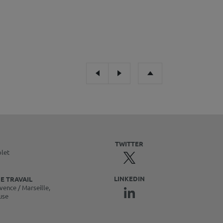
TWITTER
olet
LINKEDIN
E TRAVAIL
vence / Marseille,
use