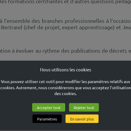
les formations certifiantes et d’autres questions péda
 l’ensemble des branches professionnelles à l’occasion 
 Bertrand (chef de projet, expert apprentissage) et Jea
cabinet Boumendil).
on à évoluer au rythme des publications de décrets enco
Nous utilisons les cookies
finfo.fr/depeche/610279
Vous pouvez utiliser cet outil pour modifier les paramètres relatifs aux
cookies. Autrement, nous considérerons que vous acceptez l'utilisation
des cookies.
Accepter tout
Rejeter tout
Paramètres
En savoir plus