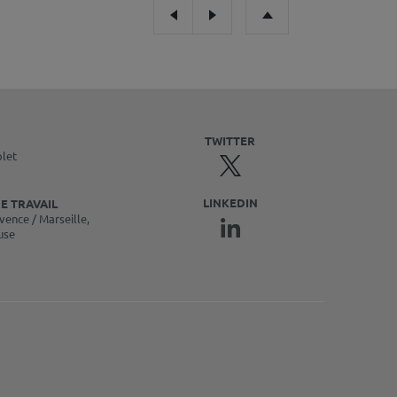
TWITTER
olet
LINKEDIN
E TRAVAIL
vence / Marseille,
use