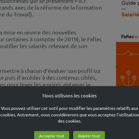
essionnelles qui se présentent
» (Cf.
rands axes de la réforme de la formation
e du Travail).
 la mise en œuvre des nouvelles
ur certaines à compter de 2019), le Fafiec
 outiller les salariés relevant de son
mettre à chacun d’évaluer son profil sur
le puis d’accéder à des contenus ciblés,
s pour lever les a priori, entamer la
in…
Nous utilisons les cookies
Vous pouvez utiliser cet outil pour modifier les paramètres relatifs aux
le
Orientation et accompagnement sur le
cookies. Autrement, nous considérerons que vous acceptez l'utilisation
sionnelle
ou la rubrique
Faire savoir : un
des cookies.
n principe actif
Accepter tout
Rejeter tout