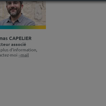
mas CAPELIER
cteur associé
 plus d’information,
actez-moi
–mail