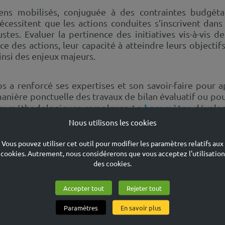
ns mobilisés, conjuguée à des contraintes budgéta
nécessitent que les actions conduites s’inscrivent dan
tes. Evaluer la pertinence des initiatives vis-à-vis d
 des actions, leur capacité à atteindre leurs objectifs
ainsi des enjeux majeurs.
 a renforcé ses expertises et son savoir-faire pour 
anière ponctuelle des travaux de bilan évaluatif ou pou
baromètre
eux méthodologiques complexes. Le
dévelop
 des métiers et de mieux comprendre les détermin
Nous utilisons les cookies
iveau de la population générale et par catégories de p
ent une capitalisation et un benchmark continus sur des
Vous pouvez utiliser cet outil pour modifier les paramètres relatifs aux
nt, l’évaluation de la stratégie et des moyens d’actio
cookies. Autrement, nous considérerons que vous acceptez l'utilisation
mis d’affiner le repérage des enjeux de ciblage, d’articu
des cookies.
r l’optimisation.
Accepter tout
Rejeter tout
Paramètres
En savoir plus