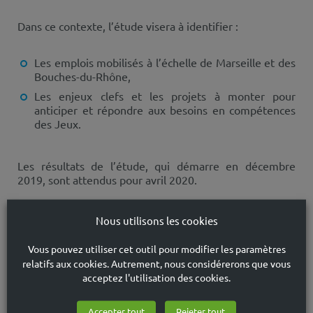
Dans ce contexte, l’étude visera à identifier :
Les emplois mobilisés à l’échelle de Marseille et des
Bouches-du-Rhône,
Les enjeux clefs et les projets à monter pour
anticiper et répondre aux besoins en compétences
des Jeux.
Les résultats de l’étude, qui démarre en décembre
2019, sont attendus pour avril 2020.
Pour plus de détails :
consultez l’actualité
Anticipation
Nous utilisons les cookies
des besoins d’emplois liés aux JOP 2024 : pari tenu !
Toute la presse en parle
Vous pouvez utiliser cet outil pour modifier les paramètres
relatifs aux cookies. Autrement, nous considérerons que vous
acceptez l'utilisation des cookies.
Accepter tout
Rejeter tout