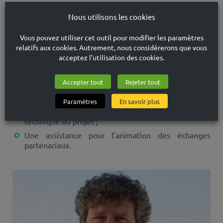
Dans ce contexte, le Département de Seine-Saint-Denis
a souhaité être appuyé par AMNYOS dans l’animation
Nous utilisons les cookies
inter-institutionnelle et partenariale de
l’expérimentation. Cet appui distingue plusieurs
Vous pouvez utiliser cet outil pour modifier les paramètres
registres d’intervention mobilisant des profils
relatifs aux cookies. Autrement, nous considérerons que vous
d’intervenant(e)s sénior(e)s et junior(e)s spécialisés
acceptez l'utilisation des cookies.
notamment dans les techniques et outils de facilitation :
Accepter tout
Rejeter tout
Un appui stratégique et opérationnel en continu de
la Direction de l’Emploi, de l’Insertion et de
Paramètres
En savoir plus
l’Attractivité Territoriale en charge de l’animation
technique du projet ;
Une assistance pour l’animation des échanges
partenariaux.