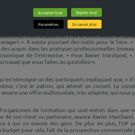
 explique Xavier Marchand. Les OF, dans les faits, reco
tre modèle économique ne le permet pas », constate-t-il
Accepter tout
Rejeter tout
Paramètres
En savoir plus
e moteur de changement.
L’évaluation doit permettre 
issement). Mais depuis 1971 et le livre blanc de Jacq
managers ». Il existe pourtant des outils pour le faire. 
n des acquis dans les pratiques professionnelles (niveau 3
onomique de l’entreprise. » Pour Xavier Marchand, « c
au travail que vous faites au quotidien ».
i qu’en témoigne un des participants expliquant que, « 
cuteur, c’est le patron, qui attend un conseil. La cons
n œuvre une offre multimodale, très adaptée, qui nous p
al d’organismes de formation qui sont entrés dans une r
de son client ou partenaire, avance Xavier Marchand. 
ire à qui on envoie des gens. De plus en plus, l’OF po
u budget pour cela, fait de la prospection commerciale 