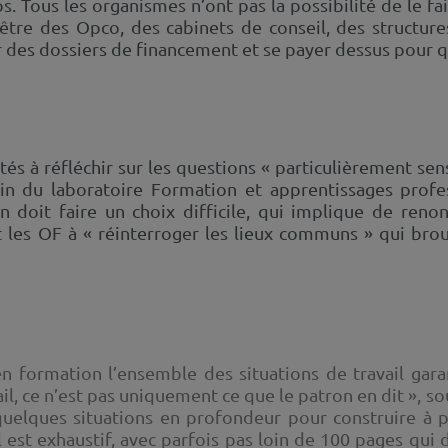
 Tous les organismes n’ont pas la possibilité de le fai
être des Opco, des cabinets de conseil, des structure
r des dossiers de financement et se payer dessus pour q
és à réfléchir sur les questions « particulièrement se
n du laboratoire Formation et apprentissages profe
 doit faire un choix difficile, qui implique de reno
nt les OF à « réinterroger les lieux communs » qui bro
en formation l’ensemble des situations de travail garan
il, ce n’est pas uniquement ce que le patron en dit », s
quelques situations en profondeur pour construire à pa
 est exhaustif, avec parfois pas loin de 100 pages qui d