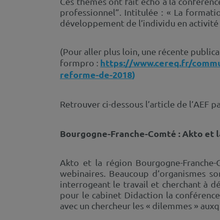
Ces thèmes ont fait écho à la conféren
professionnel”. Intitulée : « La format
développement de l’individu en activité 
(Pour aller plus loin, une récente publi
https://www.cereq.fr/commu
formpro :
reforme-de-2018
)
Retrouver ci-dessous l’article de l’AEF p
Bourgogne-Franche-Comté : Akto et la
Akto et la région Bourgogne-Franche-
webinaires. Beaucoup d’organismes sont
interrogeant le travail et cherchant à 
pour le cabinet Didaction la conférence
avec un chercheur les « dilemmes » auxq