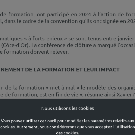
 de formation, ont participé en 2024 à l’action de f
, dans le cadre de la convention qu’ils ont signée en 202
ématiques « à forts enjeux » se sont tenus entre janvi
(Côte-d’Or). La conférence de clôture a marqué l’occasi
e formation doivent relever.
NEMENT DE LA FORMATION ET LEUR IMPACT
ion de la formation » met à mal « le modèle des organ
ue de formation, est en fin de vie », résume ainsi Xavie
avec 11 secteurs professionnels sur les 17 référencés p
reprises ont besoin de vos compétences », rassure-t-il.
Nous utilisons les cookies
Vous pouvez utiliser cet outil pour modifier les paramètres relatifs aux
 assez.
La pédagogie basée sur des mises en situation aur
cookies. Autrement, nous considérerons que vous acceptez l'utilisation
e l’expérience des MFR « qui y recourent depuis longtem
des cookies.