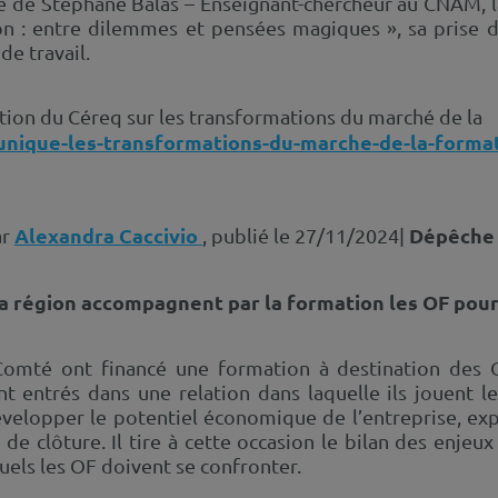
ce de Stéphane Balas – Enseignant-chercheur au CNAM, 
ion : entre dilemmes et pensées magiques », sa prise d
de travail.
cation du Céreq sur les transformations du marché de la
nique-les-transformations-du-marche-de-la-format
Alexandra Caccivio
Dépêche 
ar
, publié le 27/11/2024|
 région accompagnent par la formation les OF pour 
Comté ont financé une formation à destination des O
 entrés dans une relation dans laquelle ils jouent le 
développer le potentiel économique de l’entreprise, e
 de clôture. Il tire à cette occasion le bilan des enje
uels les OF doivent se confronter.