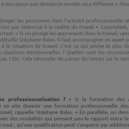
 à rien parce que demain le monde sera différent », illust
onger les personnes dans l’activité professionnelle réel
est pas intéressé à la réalité du travail ». Cependant,
tant. « Si on plonge les apprenants dans le travail, sans
étaille Stéphane Balas. Il faut accompagner en ayant pr
 à la situation de travail. C’est ce qui pêche le plus 
s réactions émotionnelles ? Quelles sont les ressource
s ? Etc. Cela nécessite de passer du temps sur le terr
 professionnalisation ?
« Si la formation des a
le va vite devenir une formation professionnelle des 
nel, rappelle Stéphane Balas. « En parallèle, on dema
ec des modalités qui pensent peu le rapport entre les ‘
n tout ; qu’une qualification peut s’acquérir par additi